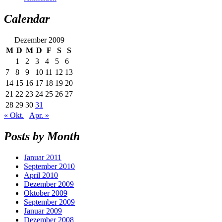
Calendar
Dezember 2009
M
D
M
D
F
S
S
1
2
3
4
5
6
7
8
9
10
11
12
13
14
15
16
17
18
19
20
21
22
23
24
25
26
27
28
29
30
31
« Okt.
Apr. »
Posts by Month
Januar 2011
September 2010
April 2010
Dezember 2009
Oktober 2009
September 2009
Januar 2009
Dezember 2008