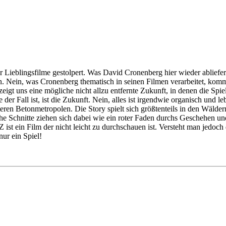
ner Lieblingsfilme gestolpert. Was David Cronenberg hier wieder abliefe
ten. Nein, was Cronenberg thematisch in seinen Filmen verarbeitet, ko
eigt uns eine mögliche nicht allzu entfernte Zukunft, in denen die Spi
er Fall ist, ist die Zukunft. Nein, alles ist irgendwie organisch und le
steren Betonmetropolen. Die Story spielt sich größtenteils in den Wäld
ache Schnitte ziehen sich dabei wie ein roter Faden durchs Geschehen 
t ein Film der nicht leicht zu durchschauen ist. Versteht man jedoch d
nur ein Spiel!