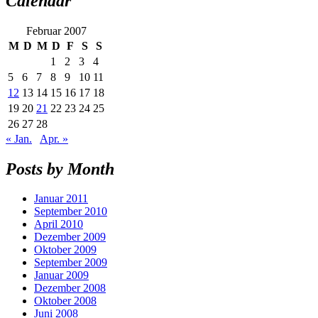
Calendar
Februar 2007
M
D
M
D
F
S
S
1
2
3
4
5
6
7
8
9
10
11
12
13
14
15
16
17
18
19
20
21
22
23
24
25
26
27
28
« Jan.
Apr. »
Posts by Month
Januar 2011
September 2010
April 2010
Dezember 2009
Oktober 2009
September 2009
Januar 2009
Dezember 2008
Oktober 2008
Juni 2008