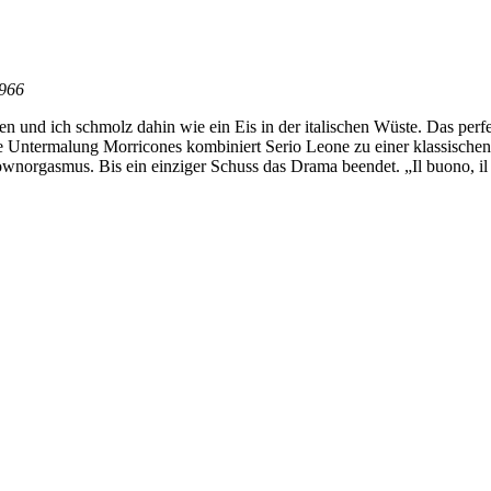
1966
n und ich schmolz dahin wie ein Eis in der italischen Wüste. Das perf
 Untermalung Morricones kombiniert Serio Leone zu einer klassische
orgasmus. Bis ein einziger Schuss das Drama beendet. „Il buono, il br