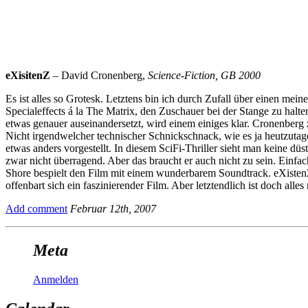
eXisitenZ
– David Cronenberg,
Science-Fiction, GB 2000
Es ist alles so Grotesk. Letztens bin ich durch Zufall über einen mei
Specialeffects á la The Matrix, den Zuschauer bei der Stange zu hal
etwas genauer auseinandersetzt, wird einem einiges klar. Cronenberg z
Nicht irgendwelcher technischer Schnickschnack, wie es ja heutzutage d
etwas anders vorgestellt. In diesem SciFi-Thriller sieht man keine dü
zwar nicht überragend. Aber das braucht er auch nicht zu sein. Einf
Shore bespielt den Film mit einem wunderbarem Soundtrack. eXistenZ is
offenbart sich ein faszinierender Film. Aber letztendlich ist doch alles 
Add comment
Februar 12th, 2007
Meta
Anmelden