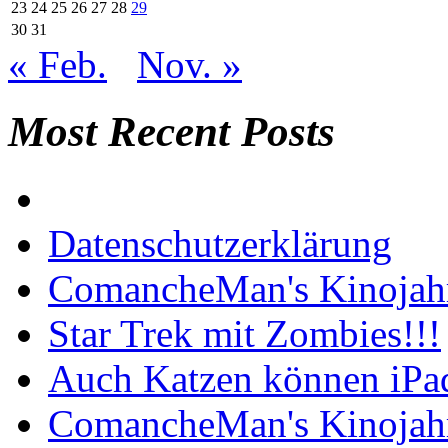
23
24
25
26
27
28
29
30
31
« Feb.
Nov. »
Most Recent Posts
Datenschutzerklärung
ComancheMan's Kinojahr
Star Trek mit Zombies!!!
Auch Katzen können iPa
ComancheMan's Kinojahr