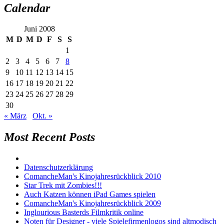
Calendar
Juni 2008
M
D
M
D
F
S
S
1
2
3
4
5
6
7
8
9
10
11
12
13
14
15
16
17
18
19
20
21
22
23
24
25
26
27
28
29
30
« März
Okt. »
Most Recent Posts
Datenschutzerklärung
ComancheMan's Kinojahresrückblick 2010
Star Trek mit Zombies!!!
Auch Katzen können iPad Games spielen
ComancheMan's Kinojahresrückblick 2009
Inglourious Basterds Filmkritik online
Noten für Designer - viele Spielefirmenlogos sind altmodisch